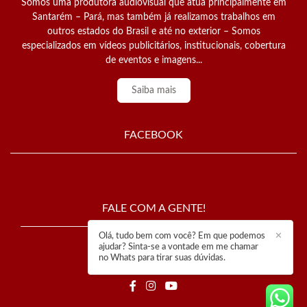
Somos uma produtora audiovisual que atua principalmente em
Santarém – Pará, mas também já realizamos trabalhos em
outros estados do Brasil e até no exterior – Somos
especializados em vídeos publicitários, institucionais, cobertura
de eventos e imagens...
Saiba mais
FACEBOOK
FALE COM A GENTE!
Olá, tudo bem com você? Em que podemos
✕
estudiocomposicao@gmail.com
ajudar? Sinta-se a vontade em me chamar
no Whats para tirar suas dúvidas.
Santarém / Pará