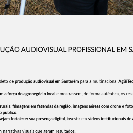
UÇÃO AUDIOVISUAL PROFISSIONAL EM S
pleto de
produção audiovisual em Santarém
para a multinacional
AgBiTe
m a força do agronegócio local
e mostrassem, de forma autêntica, os resu
rurais
,
filmagens em fazendas da região
,
imagens aéreas com drone
e
foto
o público
.
ejam fortalecer sua presença digital
, investir em
vídeos institucionais de 
 narrativas visuais que geram resultados.