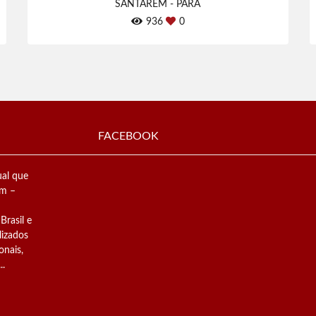
SANTARÉM - PARÁ
936
0
FACEBOOK
al que
ém –
Brasil e
lizados
onais,
..