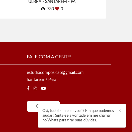
ULBRA - SANTARÉM - PA
730
0
FALE COM A GENTE!
estudiocomposicao@gmail.com
Santarém / Pará
Contato
Olá, tudo bem com você? Em que podemos
✕
ajudar? Sinta-se a vontade em me chamar
no Whats para tirar suas dúvidas.